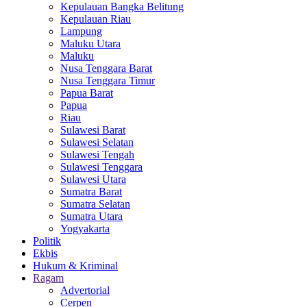
Kepulauan Bangka Belitung
Kepulauan Riau
Lampung
Maluku Utara
Maluku
Nusa Tenggara Barat
Nusa Tenggara Timur
Papua Barat
Papua
Riau
Sulawesi Barat
Sulawesi Selatan
Sulawesi Tengah
Sulawesi Tenggara
Sulawesi Utara
Sumatra Barat
Sumatra Selatan
Sumatra Utara
Yogyakarta
Politik
Ekbis
Hukum & Kriminal
Ragam
Advertorial
Cerpen