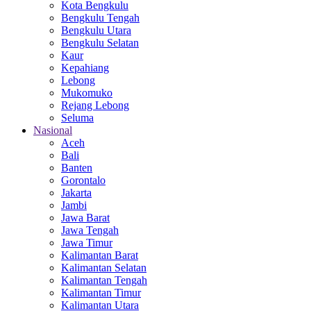
Kota Bengkulu
Bengkulu Tengah
Bengkulu Utara
Bengkulu Selatan
Kaur
Kepahiang
Lebong
Mukomuko
Rejang Lebong
Seluma
Nasional
Aceh
Bali
Banten
Gorontalo
Jakarta
Jambi
Jawa Barat
Jawa Tengah
Jawa Timur
Kalimantan Barat
Kalimantan Selatan
Kalimantan Tengah
Kalimantan Timur
Kalimantan Utara