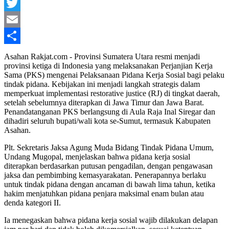
Facebook
Twitter
Email
Share
Asahan Rakjat.com - Provinsi Sumatera Utara resmi menjadi
provinsi ketiga di Indonesia yang melaksanakan Perjanjian Kerja
Sama (PKS) mengenai Pelaksanaan Pidana Kerja Sosial bagi pelaku
tindak pidana. Kebijakan ini menjadi langkah strategis dalam
memperkuat implementasi restorative justice (RJ) di tingkat daerah,
setelah sebelumnya diterapkan di Jawa Timur dan Jawa Barat.
Penandatanganan PKS berlangsung di Aula Raja Inal Siregar dan
dihadiri seluruh bupati/wali kota se-Sumut, termasuk Kabupaten
Asahan.
Plt. Sekretaris Jaksa Agung Muda Bidang Tindak Pidana Umum,
Undang Mugopal, menjelaskan bahwa pidana kerja sosial
diterapkan berdasarkan putusan pengadilan, dengan pengawasan
jaksa dan pembimbing kemasyarakatan. Penerapannya berlaku
untuk tindak pidana dengan ancaman di bawah lima tahun, ketika
hakim menjatuhkan pidana penjara maksimal enam bulan atau
denda kategori II.
Ia menegaskan bahwa pidana kerja sosial wajib dilakukan delapan