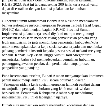
jam per hari dan tidak boleh dikomersialkan, sesuai ketentuan
KUHP 2023. Saat ini terdapat sekitar 300 jenis kerja sosial yang
dapat disesuaikan dengan kondisi pelaku dan kebutuhan
masyarakat.
Gubernur Sumut Muhammad Bobby Afif Nasution menekankan
bahwa restorative justice merupakan Program Terbaik Hasil Cepat
(PHTC) dan telah menjadi bagian RPJMD Provinsi Sumut.
Implementasi pidana kerja sosial diyakini mampu mengurangi
kepadatan lapas serta memberi ruang penyelesaian perkara yang
lebih manusiawi. Ia juga mengimbau pemerintah kabupaten/kota
untuk menerapkan skema kerja sosial secara terpadu dan membuka
peluang pemberian insentif kepada peserta sesuai mekanisme yang
berlaku. Kepala Kejaksaan Tinggi Sumut Harli Siregar turut
menegaskan bahwa RJ mengedepankan pemulihan hubungan,
pertanggungjawaban pelaku, dan perdamaian tanpa proses
pengadilan yang panjang.
Pada kesempatan tersebut, Bupati Asahan menyampaikan komitmen
penuh untuk menjalankan PKS secara optimal di daerah.
“Penerapan pidana kerja sosial merupakan langkah penting dalam
mewujudkan penegakan hukum yang lebih manusiawi dan
berkeadilan. Pemerintah Kabupaten Asahan siap mendukung
implementasi PKS ini di lapangan,” ujarnya.
Bupati juga memastikan segera melakukan koordinasi dengan