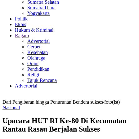
Sumatra Selatan
Sumatra Utara
Yogyakarta
Politik
Ekbis
Hukum & Kriminal
Ragam
Advertorial
Cerpen
Kesehatan
Olahraga
Opini
Pendidikan
Religi
Tajuk Rencana
Advertorial
Dari Pengibaran hingga Penurunan Bendera sukses/foto(Ist)
Nasional
Upacara HUT RI Ke-80 Di Kecamatan
Rantau Rasau Berjalan Sukses