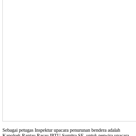
Sebagai petugas Inspektur upacara penurunan bendera adalah
Kapolsek Rantau Rasau IPTU Sumitra SE, untuk perwira upacara