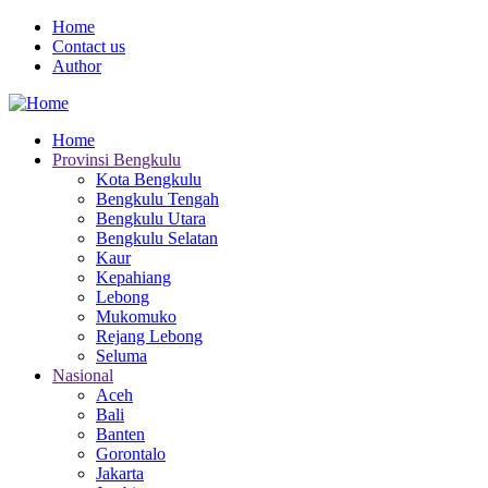
Skip
Home
to
Contact us
Menu
main
Author
Mobile
content
Home
Provinsi Bengkulu
Main
Kota Bengkulu
navigation
Bengkulu Tengah
Bengkulu Utara
Bengkulu Selatan
Kaur
Kepahiang
Lebong
Mukomuko
Rejang Lebong
Seluma
Nasional
Aceh
Bali
Banten
Gorontalo
Jakarta