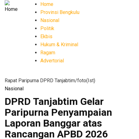
Skip
Home
Main
to
Provinsi Bengkulu
navigation
main
Nasional
content
Politik
Ekbis
Hukum & Kriminal
Ragam
Advertorial
Rapat Paripurna DPRD Tanjabtim/foto(Ist)
Nasional
DPRD Tanjabtim Gelar
Paripurna Penyampaian
Laporan Banggar atas
Rancangan APBD 2026