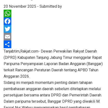
20 November 2025
-
Submitted by
WhatsApp
Facebook
Twitter
Email
Tanjabtim,Rakjat.com- Dewan Perwakilan Rakyat Daerah
Share
(DPRD) Kabupaten Tanjung Jabung Timur menggelar Rapat
Paripurna Penyampaian Laporan Badan Anggaran (Banggar)
terkait Rancangan Peraturan Daerah tentang APBD Tahun
Anggaran 2026.
Sidang ini menjadi momentum penting dalam tahapan
pembahasan anggaran daerah sebelum ditetapkan melalui
persetujuan bersama antara DPRD dan Pemerintah Daerah.
Dalam paripurna tersebut, Banggar DPRD yang diwakili M.
Feisal Nur Wahyu menyampaikan hasil pembahasan