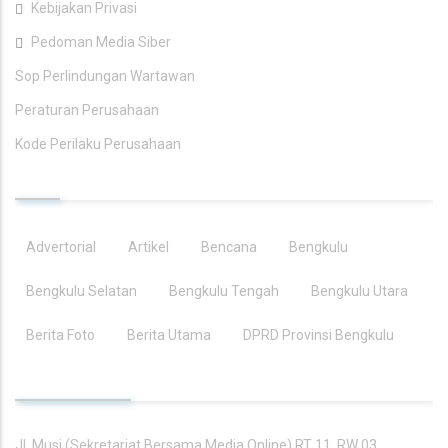
Kebijakan Privasi
Pedoman Media Siber
Sop Perlindungan Wartawan
Peraturan Perusahaan
Kode Perilaku Perusahaan
TAGS
Advertorial
Artikel
Bencana
Bengkulu
Bengkulu Selatan
Bengkulu Tengah
Bengkulu Utara
Berita Foto
Berita Utama
DPRD Provinsi Bengkulu
KONTAK KAMI
Jl. Musi (Sekretariat Bersama Media Online) RT 11, RW 03,