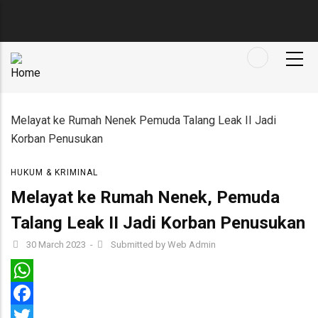
Skip
to
main
content
Melayat ke Rumah Nenek Pemuda Talang Leak II Jadi
Korban Penusukan
HUKUM & KRIMINAL
Melayat ke Rumah Nenek, Pemuda
Talang Leak II Jadi Korban Penusukan
30 March 2023
-
Submitted by
Web Admin
WhatsApp
Facebook