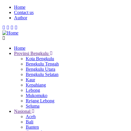
Skip
Home
to
Contact us
Menu
main
Author
Mobile
content
Home
Provinsi Bengkulu
Main
Kota Bengkulu
navigation
Bengkulu Tengah
Bengkulu Utara
Bengkulu Selatan
Kaur
Kepahiang
Lebong
Mukomuko
Rejang Lebong
Seluma
Nasional
Aceh
Bali
Banten