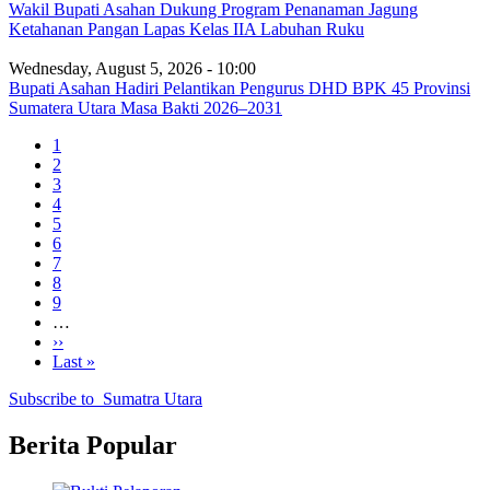
Wakil Bupati Asahan Dukung Program Penanaman Jagung
Ketahanan Pangan Lapas Kelas IIA Labuhan Ruku
Wednesday, August 5, 2026 - 10:00
Bupati Asahan Hadiri Pelantikan Pengurus DHD BPK 45 Provinsi
Sumatera Utara Masa Bakti 2026–2031
Current
1
page
Page
2
Pagination
Page
3
Page
4
Page
5
Page
6
Page
7
Page
8
Page
9
…
Next
››
page
Last
Last »
page
Subscribe to Sumatra Utara
Berita Popular