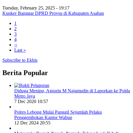
Tuesday, February 25, 2025 - 19:17
Kunker Banggar DPRD Provsu di Kabupaten Asahan
Current
1
page
Page
2
Pagination
Page
3
Page
4
Next
››
page
Last
Last »
page
Subscribe to Ekbis
Berita Popular
Diduga Menipu, Agusrin M Najamudin di Laporkan ke Polda
Metro Jaya
7 Dec 2020 10:57
Polres Lebong Mulai Panggil Sejumlah Pelaku
Penggembokan Kantor Wabup
12 Dec 2024 20:55