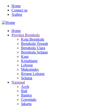
Skip
Home
to
Contact us
Menu
main
Author
Mobile
content
Home
Provinsi Bengkulu
Main
Kota Bengkulu
navigation
Bengkulu Tengah
Bengkulu Utara
Bengkulu Selatan
Kaur
Kepahiang
Lebong
Mukomuko
Rejang Lebong
Seluma
Nasional
Aceh
Bali
Banten
Gorontalo
Jakarta