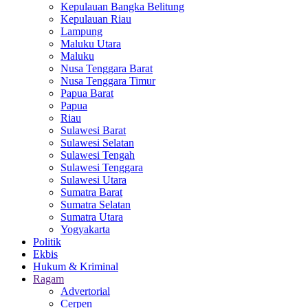
Kepulauan Bangka Belitung
Kepulauan Riau
Lampung
Maluku Utara
Maluku
Nusa Tenggara Barat
Nusa Tenggara Timur
Papua Barat
Papua
Riau
Sulawesi Barat
Sulawesi Selatan
Sulawesi Tengah
Sulawesi Tenggara
Sulawesi Utara
Sumatra Barat
Sumatra Selatan
Sumatra Utara
Yogyakarta
Politik
Ekbis
Hukum & Kriminal
Ragam
Advertorial
Cerpen