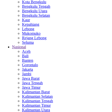
Kota Bengkulu
Bengkulu Tengah
Bengkulu Utara
Bengkulu Selatan
Kaur
Kepahiang
Lebong
Mukomuko
Rejang Lebong
Seluma
Nasional
Aceh
Bali
Banten
Gorontalo
Jakarta
Jambi
Jawa Barat
Jawa Tengah
Jawa Timur
Kalimantan Barat
Kalimantan Selatan
Kalimantan Tengah
Kalimantan Timur
Kalimantan Utara