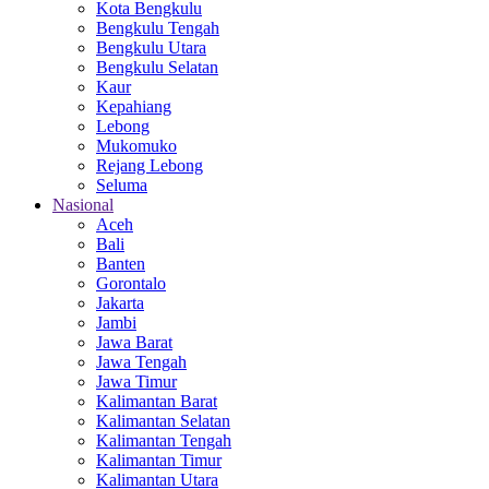
Kota Bengkulu
Bengkulu Tengah
Bengkulu Utara
Bengkulu Selatan
Kaur
Kepahiang
Lebong
Mukomuko
Rejang Lebong
Seluma
Nasional
Aceh
Bali
Banten
Gorontalo
Jakarta
Jambi
Jawa Barat
Jawa Tengah
Jawa Timur
Kalimantan Barat
Kalimantan Selatan
Kalimantan Tengah
Kalimantan Timur
Kalimantan Utara