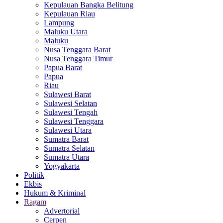
Kepulauan Bangka Belitung
Kepulauan Riau
Lampung
Maluku Utara
Maluku
Nusa Tenggara Barat
Nusa Tenggara Timur
Papua Barat
Papua
Riau
Sulawesi Barat
Sulawesi Selatan
Sulawesi Tengah
Sulawesi Tenggara
Sulawesi Utara
Sumatra Barat
Sumatra Selatan
Sumatra Utara
Yogyakarta
Politik
Ekbis
Hukum & Kriminal
Ragam
Advertorial
Cerpen