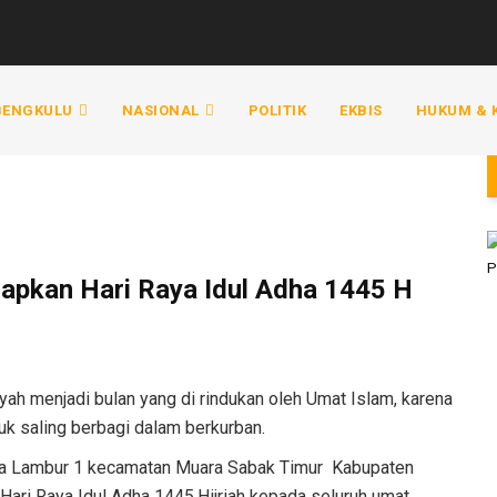
 BENGKULU
NASIONAL
POLITIK
EKBIS
HUKUM & 
apkan Hari Raya Idul Adha 1445 H
iyah menjadi bulan yang di rindukan oleh Umat Islam, karena
uk saling berbagi dalam berkurban.
a Lambur 1 kecamatan Muara Sabak Timur Kabupaten
ari Raya Idul Adha 1445.Hijriah kepada seluruh umat