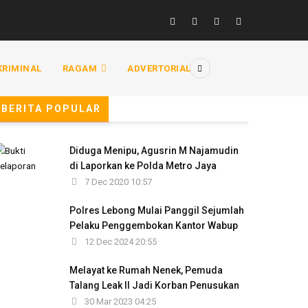
KRIMINAL
RAGAM
ADVERTORIAL
BERITA POPULAR
Diduga Menipu, Agusrin M Najamudin
di Laporkan ke Polda Metro Jaya
7 Dec 2020 10:57
Polres Lebong Mulai Panggil Sejumlah
Pelaku Penggembokan Kantor Wabup
12 Dec 2024 20:55
Melayat ke Rumah Nenek, Pemuda
Talang Leak II Jadi Korban Penusukan
30 Mar 2023 04:25