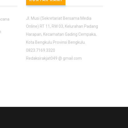
Jl. Musi (Sekretariat Bersama Media
ncana
Online) RT 11, RW 03, Kelurahan Padang
n
Harapan, Kecamatan Gading Cempaka,
Kota Bengkulu Provinsi Bengkulu.
0823.7169.3320
Redaksirakjat049 @ gmail.com