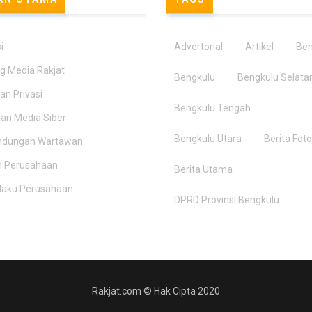
i
Advertorial
Artikel
Be
g Media Rakjat
Bengkulu
Bengkulu Selata
an Privasi
Bengkulu Tengah
n Media Siber
Bengkulu Utara
Berita Foto
indungan Wartawan
n Perusahaan
Berita Utama
ilaku Perusahaan
DPRD Provinsi Bengkulu
Rakjat.com © Hak Cipta 2020