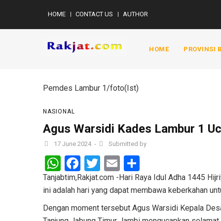
Skip
HOME
CONTACT US
AUTHOR
MENU
to
MOBILE
main
MAIN
content
NAVIGATION
HOME
PROVINSI
Pemdes Lambur 1/foto(Ist)
NASIONAL
Agus Warsidi Kades Lambur 1 Uc
17 June 2024
-
Submitted by
WhatsApp
Facebook
Twitter
Email
Share
Tanjabtim,Rakjat.com -Hari Raya Idul Adha 1445 Hijr
ini adalah hari yang dapat membawa keberkahan unt
Dengan moment tersebut Agus Warsidi Kepala Des
Tanjung Jabung Timur Jambi mengucapkan selamat H