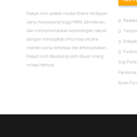
Rakjat.com
Rakjat.com adalah media Online terdepan
Redaks
yang menjunjung tinggi HAM, demokrasi,
dan memprioritaskan kepentingan rakyat,
Tentan
dengan menyajikan informasi secara
Kebijak
mandiri serta terbebas dari keberpihakan.
Pedoma
Rakjat.com dikunjungi oleh ribuan orang
Sop Perl
setiap harinya.
Peratura
Kode Per