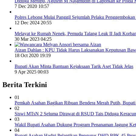
Diduga Menipu, Agusrin M Najamudin di Laporkan ke Polda 
7 Dec 2020 10:57
Polres Lebong Mulai Panggil Sejumlah Pelaku Penggemboka
12 Dec 2024 20:55
Melayat ke Rumah Nenek, Pemuda Talang Leak II Jadi Korba
30 Mar 2023 04:25
Aizan Dahlan : KPU Tidak Harus Laksanakan Keputusan Baw
18 Oct 2020 19:19
Bupati Akan Minta Bantuan Kejaksaan Tarik Aset Tidak Jelas
9 Apr 2025 00:03
Berita Terkini
01
Pemkab Asahan Bagikan Ribuan Bendera Merah Putih, Bupat
02
Siswi MTsN 2 Seluma Dirawat di RSUD Tais Diduga Keracu
03
Wakil Bupati Asahan Dukung Program Penanaman Jagung Ke
04
Bupati Asahan Hadiri Pelantikan Pengurus DHD BPK 45 Prov