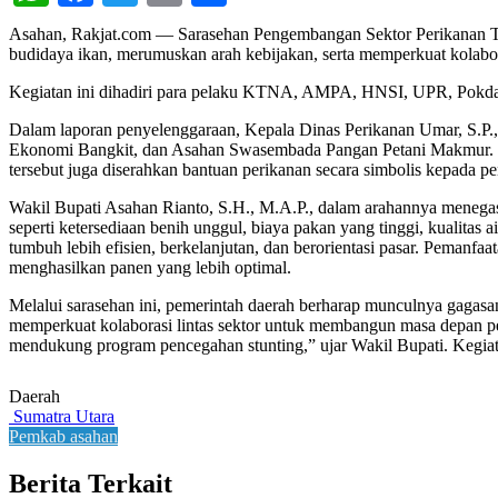
Asahan, Rakjat.com — Sarasehan Pengembangan Sektor Perikanan Ta
budidaya ikan, merumuskan arah kebijakan, serta memperkuat kolabo
Kegiatan ini dihadiri para pelaku KTNA, AMPA, HNSI, UPR, Pokdaka
Dalam laporan penyelenggaraan, Kepala Dinas Perikanan Umar, S.P.,
Ekonomi Bangkit, dan Asahan Swasembada Pangan Petani Makmur. Se
tersebut juga diserahkan bantuan perikanan secara simbolis kepada p
Wakil Bupati Asahan Rianto, S.H., M.A.P., dalam arahannya menega
seperti ketersediaan benih unggul, biaya pakan yang tinggi, kualitas 
tumbuh lebih efisien, berkelanjutan, dan berorientasi pasar. Pemanf
menghasilkan panen yang lebih optimal.
Melalui sarasehan ini, pemerintah daerah berharap munculnya gagasa
memperkuat kolaborasi lintas sektor untuk membangun masa depan 
mendukung program pencegahan stunting,” ujar Wakil Bupati. Kegiata
Daerah
Sumatra Utara
Pemkab asahan
Berita Terkait