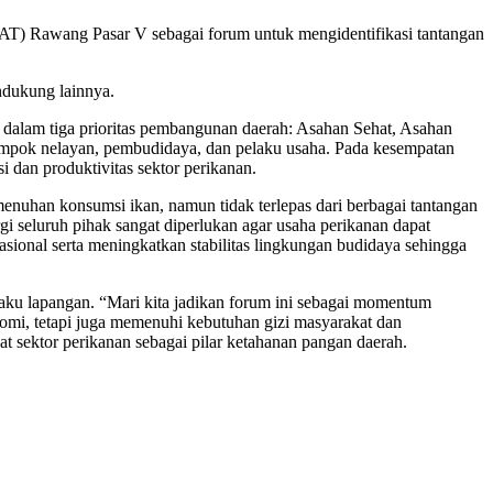
T) Rawang Pasar V sebagai forum untuk mengidentifikasi tantangan
ndukung lainnya.
 dalam tiga prioritas pembangunan daerah: Asahan Sehat, Asahan
mpok nelayan, pembudidaya, dan pelaku usaha. Pada kesempatan
 dan produktivitas sektor perikanan.
nuhan konsumsi ikan, namun tidak terlepas dari berbagai tantangan
rgi seluruh pihak sangat diperlukan agar usaha perikanan dapat
sional serta meningkatkan stabilitas lingkungan budidaya sehingga
laku lapangan. “Mari kita jadikan forum ini sebagai momentum
mi, tetapi juga memenuhi kebutuhan gizi masyarakat dan
 sektor perikanan sebagai pilar ketahanan pangan daerah.