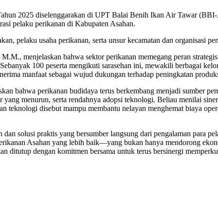
hun 2025 diselenggarakan di UPT Balai Benih Ikan Air Tawar (BBI-A
rasi pelaku perikanan di Kabupaten Asahan.
n, pelaku usaha perikanan, serta unsur kecamatan dan organisasi pe
 M.M., menjelaskan bahwa sektor perikanan memegang peran strategis
banyak 100 peserta mengikuti sarasehan ini, mewakili berbagai kelo
enerima manfaat sebagai wujud dukungan terhadap peningkatan produksi
skan bahwa perikanan budidaya terus berkembang menjadi sumber peme
air yang menurun, serta rendahnya adopsi teknologi. Beliau menilai sine
aatan teknologi disebut mampu membantu nelayan menghemat biaya opera
n dan solusi praktis yang bersumber langsung dari pengalaman para pe
perikanan Asahan yang lebih baik—yang bukan hanya mendorong ekono
n ditutup dengan komitmen bersama untuk terus bersinergi memperkuat