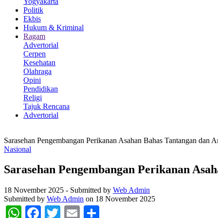
Yogyakarta
Politik
Ekbis
Hukum & Kriminal
Ragam
Advertorial
Cerpen
Kesehatan
Olahraga
Opini
Pendidikan
Religi
Tajuk Rencana
Advertorial
Sarasehan Pengembangan Perikanan Asahan Bahas Tantangan dan A
Nasional
Sarasehan Pengembangan Perikanan Asah
18 November 2025
-
Submitted by
Web Admin
Submitted by
Web Admin
on 18 November 2025
WhatsApp
Facebook
Twitter
Email
Share