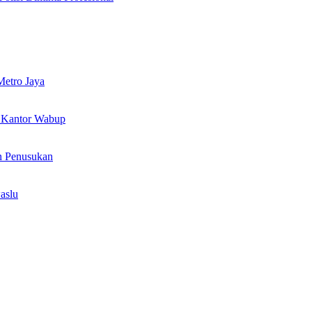
Metro Jaya
n Kantor Wabup
n Penusukan
aslu