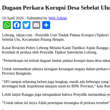
Dugaan Perkara Korupsi Desa Sebelat Ulu
10 April 2026
-
Submitted by
Web Admin
WhatsApp
Facebook
Twitter
Email
Share
Lebong, rakjat.com - Penyidik Unit Tindak Pidana Korupsi (Tipikor)
Sebelat Ulu, Kecamatan Pinang Belapis.
Kasat Reskrim Polres Lebong Melalui Kanit Tipidkor Aipda Rangga
Kembali di periksa oleh Penyidik Tipikor Satreskrim Lebong.
"Pemeriksaan ini terkait dugaan tindak pidana korupsi dana desa tahu
Untuk memastikan adanya kerugian keuangan negara dalam perkara t
Provinsi Bengkulu.
"SPJ sampai sekarang belum juga lengkap, masih ada beberapa yang b
investigasi baik Inspektorat ataupun nanti ke BPK Provinsi," kata Ra
Lebih lanjut Rangga juga mengatakan bahwa Penyidik memastikan perk
"Untuk tahun ini insya Allah penetapan tersangka di perkara tersebut