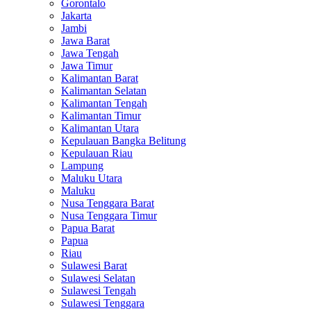
Gorontalo
Jakarta
Jambi
Jawa Barat
Jawa Tengah
Jawa Timur
Kalimantan Barat
Kalimantan Selatan
Kalimantan Tengah
Kalimantan Timur
Kalimantan Utara
Kepulauan Bangka Belitung
Kepulauan Riau
Lampung
Maluku Utara
Maluku
Nusa Tenggara Barat
Nusa Tenggara Timur
Papua Barat
Papua
Riau
Sulawesi Barat
Sulawesi Selatan
Sulawesi Tengah
Sulawesi Tenggara