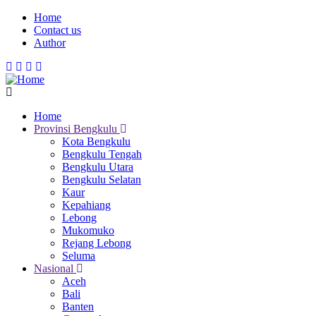
Skip
Home
to
Contact us
Menu
main
Author
Mobile
content
Home
Provinsi Bengkulu
Main
Kota Bengkulu
navigation
Bengkulu Tengah
Bengkulu Utara
Bengkulu Selatan
Kaur
Kepahiang
Lebong
Mukomuko
Rejang Lebong
Seluma
Nasional
Aceh
Bali
Banten