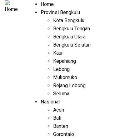
Skip
Home
Main
to
Provinsi Bengkulu
navigation
main
Kota Bengkulu
content
Bengkulu Tengah
Bengkulu Utara
Bengkulu Selatan
Kaur
Kepahiang
Lebong
Mukomuko
Rejang Lebong
Seluma
Nasional
Aceh
Bali
Banten
Gorontalo