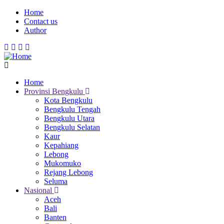
Skip
Home
to
Contact us
Menu
main
Author
Mobile
content
Home
Provinsi Bengkulu
Main
Kota Bengkulu
navigation
Bengkulu Tengah
Bengkulu Utara
Bengkulu Selatan
Kaur
Kepahiang
Lebong
Mukomuko
Rejang Lebong
Seluma
Nasional
Aceh
Bali
Banten