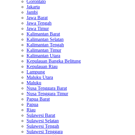
Gorontalo
Jakarta
Jambi
Jawa Barat
Jawa Tengah
Jawa Timur
Kalimantan Barat
Kalimantan Selatan
Kalimantan Tengah
Kalimantan Timur
Kalimantan Utara
Kepulauan Bangka Belitung
Kepulauan Riau
Lampung
Maluku Utara
Maluku
Nusa Tenggara Barat
Nusa Tenggara Timur
Papua Barat
Papua
Riau
Sulawesi Barat
Sulawesi Selatan
Sulawesi Tengah
Sulawesi Tenggara