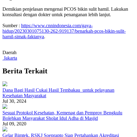
Demikian penjelasan mengenai PCOS bikin sulit hamil. Lakukan
konsultasi dengan dokter untuk penanganan lebih lanjut.
Sumber :
https://www.cnnindonesia.com/gaya-
hidup/20230301075130-262-919137/benarkah-pcos-bikin-sulit-
hamil-simak-faktanya
.
Daerah
Jakarta
Berita Terkait
Dana Bagi Hasil Cukai Hasil Tembakau untuk pelayanan
Kesehatan Masyarakat
Jul 30, 2024
Sesuai Protokol Kesehatan, Kemenag dan Pemprov Bengkulu
Bolehkan Masyarakat Sholat Idul Adha di Masjid
Jul 09, 2020
Gelar Bimtek, RSKJ Soeprapto Siap Pertahankan Akreditasi